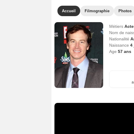
Accueil
Filmographie
Photos
Métiers
Act
Nom de nai
Nationalité
A
Naissance
4 
Age
57
ans
a