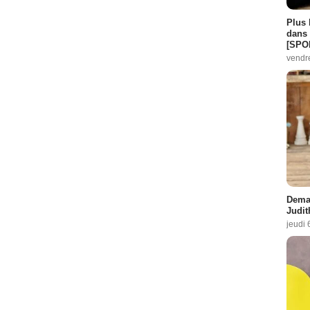
Plus 
dans 
[SPO
vendr
Demai
Judit
jeudi 