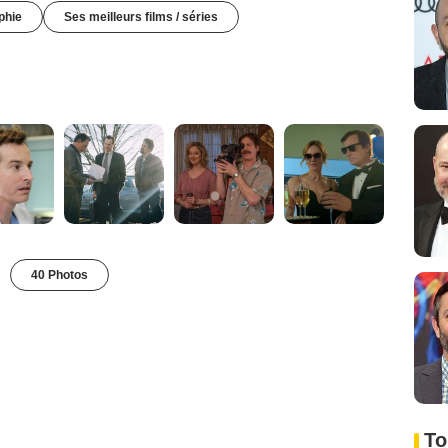
phie
Ses meilleurs films / séries
40 Photos
To