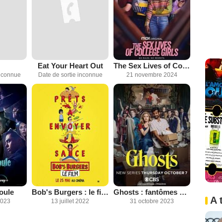
Eat Your Heart Out
The Sex Lives of College Girls
inconnue
Date de sortie inconnue
21 novembre 2024
oule
Bob's Burgers : le film
Ghosts : fantômes à la maison
A 
2023
13 juillet 2022
31 octobre 2023