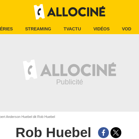
ÉRIES
STREAMING
TVACTU
VIDÉOS
VOD
ert Anderson Huebel dit Rob Huebel
Rob Huebel