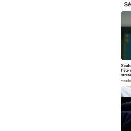
Sé
Seule
l’été
stre
vendr