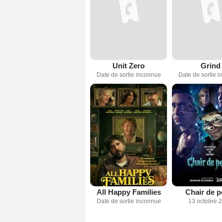
Unit Zero
Grind
Date de sortie inconnue
Date de sortie 
All Happy Families
Chair de p
Date de sortie inconnue
13 octobre 