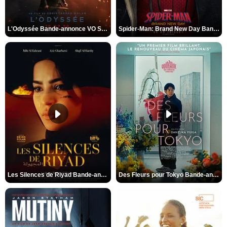
L'Odyssée Bande-annonce VO STFR
Spider-Man: Brand New Day Bande-annonce VO STFR
Les Silences de Riyad Bande-annonce VO STFR
Des Fleurs pour Tokyo Bande-annonce VO STFR