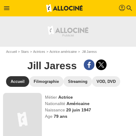
profil
menu
search
Accueil
Stars
Actrices
Actrice américaine
Jill Jaress
Jill Jaress
Accueil
Filmographie
Streaming
VOD, DVD
Métier
Actrice
Nationalité
Américaine
Naissance
20 juin 1947
Age
79
ans