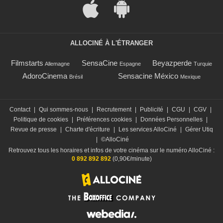
ALLOCINÉ À L'ÉTRANGER
Filmstarts
SensaCine
Beyazperde
Allemagne
Espagne
Turquie
AdoroCinema
Sensacine México
Brésil
Mexique
Contact
|
Qui sommes-nous
|
Recrutement
|
Publicité
|
CGU
|
CGV
|
Politique de cookies
|
Préférences cookies
|
Données Personnelles
|
Revue de presse
|
Charte d'écriture
|
Les services AlloCiné
|
Gérer Utiq
|
©AlloCiné
Retrouvez tous les horaires et infos de votre cinéma sur le numéro AlloCiné :
0 892 892 892
(0,90€/minute)