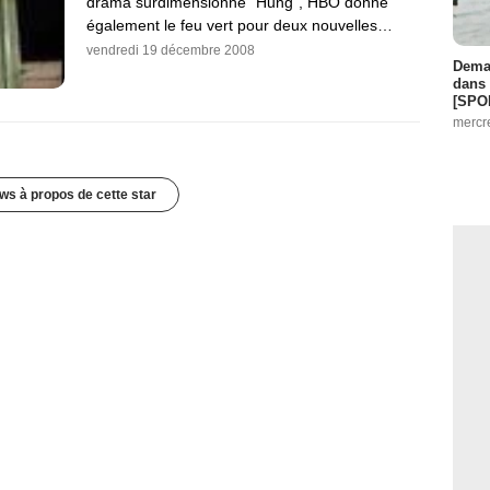
drama surdimensionné "Hung", HBO donne
également le feu vert pour deux nouvelles…
vendredi 19 décembre 2008
Demai
dans 
[SPO
mercr
ws à propos de cette star