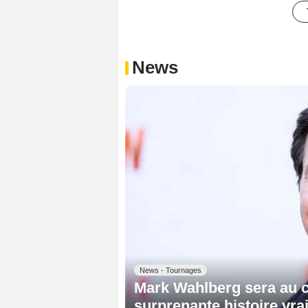
News
News - Tournages
Mark Wahlberg sera au ca
surprenante histoire vr