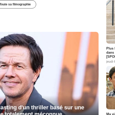
Toute sa filmographie
Plus 
dans 
[SPO
jeudi 
sting d'un thriller basé sur une
aie totalement méconnue
Ma vi