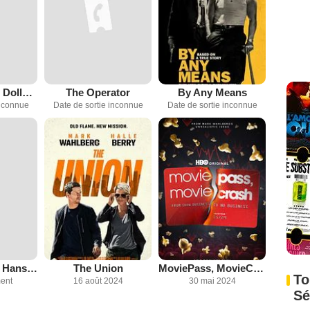
The Six Billion Dollar Man
The Operator
By Any Means
inconnue
Date de sortie inconnue
Date de sortie inconnue
Untitled Owen Hanson Docuseries
The Union
MoviePass, MovieCrash
To
ent
16 août 2024
30 mai 2024
Sé