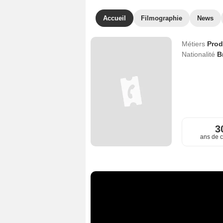
Accueil
Filmographie
News
Métiers
Prod
Nationalité
B
3
ans de c