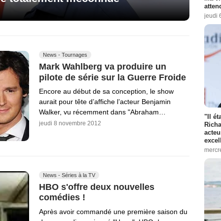
atten
jeudi 
News - Tournages
Mark Wahlberg va produire un
pilote de série sur la Guerre Froide
Encore au début de sa conception, le show
aurait pour tête d’affiche l’acteur Benjamin
Walker, vu récemment dans "Abraham…
"Il é
jeudi 8 novembre 2012
Richa
acteu
excel
mercr
News - Séries à la TV
HBO s'offre deux nouvelles
comédies !
Après avoir commandé une première saison du