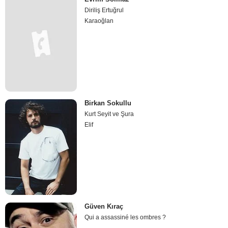
Diriliş Ertuğrul
Karaoğlan
Birkan Sokullu
Kurt Seyit ve Şura
Elif
Güven Kıraç
Qui a assassiné les ombres ?