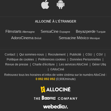
ALLOCINÉ À L'ÉTRANGER
Filmstarts
SensaCine
Beyazperde
Allemagne
Espagne
Turquie
AdoroCinema
Sensacine México
Brésil
Mexique
Contact
|
Qui sommes-nous
|
Recrutement
|
Publicité
|
CGU
|
CGV
|
Politique de cookies
|
Préférences cookies
|
Données Personnelles
|
Revue de presse
|
Charte d'écriture
|
Les services AlloCiné
|
Gérer Utiq
|
©AlloCiné
Retrouvez tous les horaires et infos de votre cinéma sur le numéro AlloCiné :
0 892 892 892
(0,90€/minute)