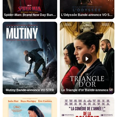
Spider-Man: Brand New Day Bande-annonce VO STFR
L'Odyssée Bande-annonce VO STFR
Mutiny Bande-annonce VO STFR
Le Triangle d'or Bande-annonce VF