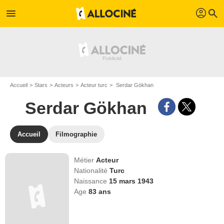
profil
menu
search
Accueil
Stars
Acteurs
Acteur turc
Serdar Gökhan
Serdar Gökhan
Accueil
Filmographie
Métier
Acteur
Nationalité
Turc
Naissance
15 mars 1943
Age
83
ans