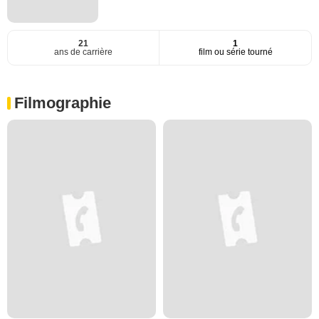
21
1
ans de carrière
film ou série tourné
Filmographie