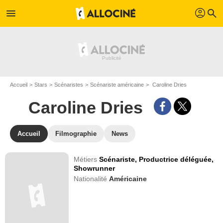
profil
menu
search
Accueil
Stars
Scénaristes
Scénariste américaine
Caroline Dries
Caroline Dries
Accueil
Filmographie
News
Métiers
Scénariste,
Productrice déléguée,
Showrunner
Nationalité
Américaine