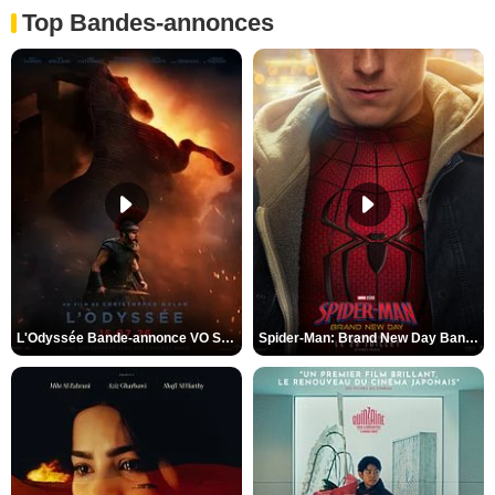
Top Bandes-annonces
L'Odyssée Bande-annonce VO STFR
Spider-Man: Brand New Day Bande-annonce VO STFR