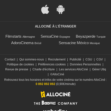
ALLOCINÉ À L'ÉTRANGER
Filmstarts
SensaCine
Beyazperde
Allemagne
Espagne
Turquie
AdoroCinema
Sensacine México
Brésil
Mexique
Contact
|
Qui sommes-nous
|
Recrutement
|
Publicité
|
CGU
|
CGV
|
Politique de cookies
|
Préférences cookies
|
Données Personnelles
|
Revue de presse
|
Charte d'écriture
|
Les services AlloCiné
|
Gérer Utiq
|
©AlloCiné
Retrouvez tous les horaires et infos de votre cinéma sur le numéro AlloCiné :
0 892 892 892
(0,90€/minute)