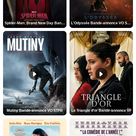
Spider-Man: Brand New Day Bande-annonce VO STFR
L'Odyssée Bande-annonce VO STFR
Mutiny Bande-annonce VO STFR
Le Triangle d'or Bande-annonce VF