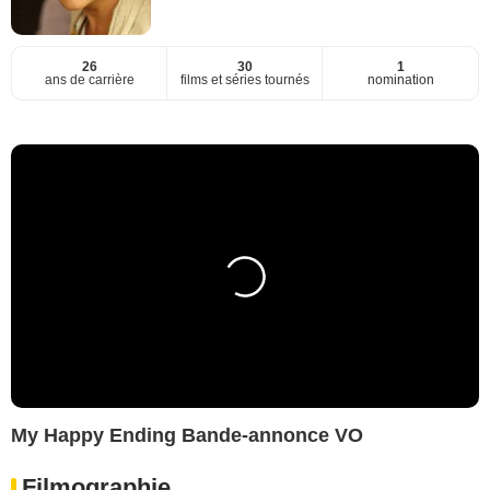
26
30
1
ans de carrière
films et séries tournés
nomination
My Happy Ending Bande-annonce VO
Filmographie