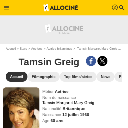
profil
menu
search
Accueil
Stars
Actrices
Actrice britannique
Tamsin Margaret Mary Greig dit Tamsin Greig
Tamsin Greig
Accueil
Filmographie
Top films/séries
News
Phot
Métier
Actrice
Nom de naissance
Tamsin Margaret Mary Greig
Nationalité
Britannique
Naissance
12 juillet 1966
Age
60
ans