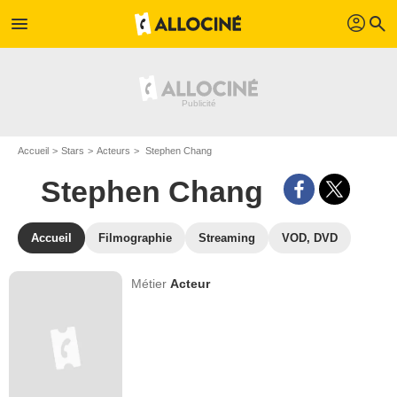
profil
menu
search
Accueil
Stars
Acteurs
Stephen Chang
Stephen Chang
Accueil
Filmographie
Streaming
VOD, DVD
Métier
Acteur