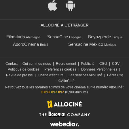
ALLOCINÉ À L'ÉTRANGER
Filmstarts
SensaCine
Beyazperde
Allemagne
Espagne
Turquie
AdoroCinema
Sensacine México
Brésil
Mexique
Contact
|
Qui sommes-nous
|
Recrutement
|
Publicité
|
CGU
|
CGV
|
Politique de cookies
|
Préférences cookies
|
Données Personnelles
|
Revue de presse
|
Charte d'écriture
|
Les services AlloCiné
|
Gérer Utiq
|
©AlloCiné
Retrouvez tous les horaires et infos de votre cinéma sur le numéro AlloCiné :
0 892 892 892
(0,90€/minute)