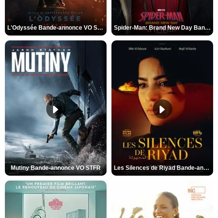
L'Odyssée Bande-annonce VO STFR
Spider-Man: Brand New Day Bande-annonce VO STFR
Mutiny Bande-annonce VO STFR
Les Silences de Riyad Bande-annonce VO STFR