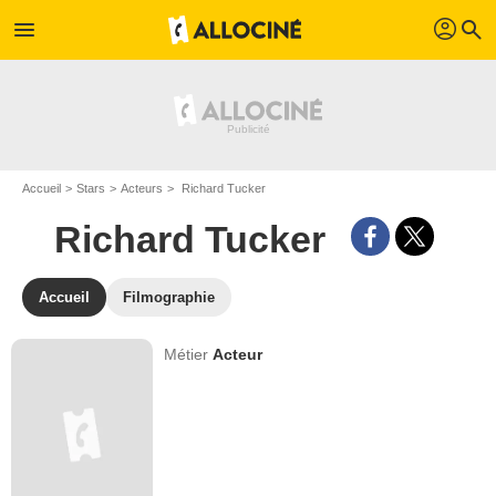
profil
menu
search
Accueil
Stars
Acteurs
Richard Tucker
Richard Tucker
Accueil
Filmographie
Métier
Acteur