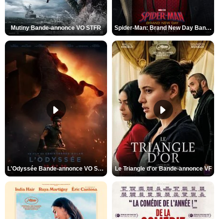
Mutiny Bande-annonce VO STFR
Spider-Man: Brand New Day Bande-annonce VO STFR
L'Odyssée Bande-annonce VO STFR
Le Triangle d'or Bande-annonce VF