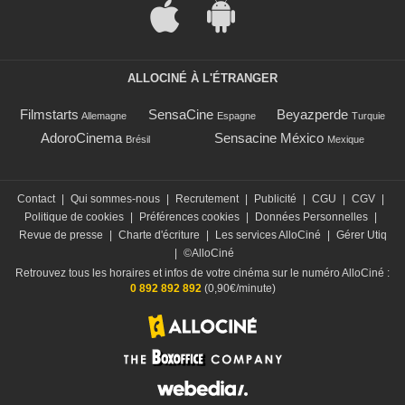
ALLOCINÉ À L'ÉTRANGER
Filmstarts
SensaCine
Beyazperde
Allemagne
Espagne
Turquie
AdoroCinema
Sensacine México
Brésil
Mexique
Contact
|
Qui sommes-nous
|
Recrutement
|
Publicité
|
CGU
|
CGV
|
Politique de cookies
|
Préférences cookies
|
Données Personnelles
|
Revue de presse
|
Charte d'écriture
|
Les services AlloCiné
|
Gérer Utiq
|
©AlloCiné
Retrouvez tous les horaires et infos de votre cinéma sur le numéro AlloCiné :
0 892 892 892
(0,90€/minute)