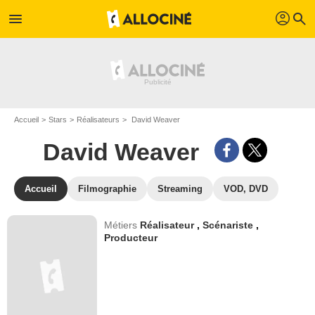
profil
menu
search
Accueil
Stars
Réalisateurs
David Weaver
David Weaver
Accueil
Filmographie
Streaming
VOD, DVD
Métiers
Réalisateur
,
Scénariste
,
Producteur