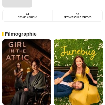
24
30
ans de carrière
films et séries tournés
Filmographie