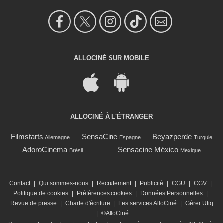
ALLOCINÉ SUR MOBILE
ALLOCINÉ À L'ÉTRANGER
Filmstarts
SensaCine
Beyazperde
Allemagne
Espagne
Turquie
AdoroCinema
Sensacine México
Brésil
Mexique
Contact
|
Qui sommes-nous
|
Recrutement
|
Publicité
|
CGU
|
CGV
|
Politique de cookies
|
Préférences cookies
|
Données Personnelles
|
Revue de presse
|
Charte d'écriture
|
Les services AlloCiné
|
Gérer Utiq
|
©AlloCiné