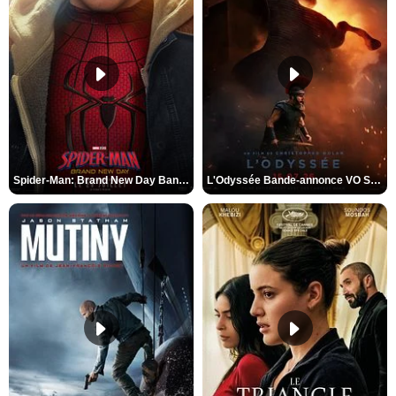
Spider-Man: Brand New Day Bande-annonce VO STFR
L'Odyssée Bande-annonce VO STFR