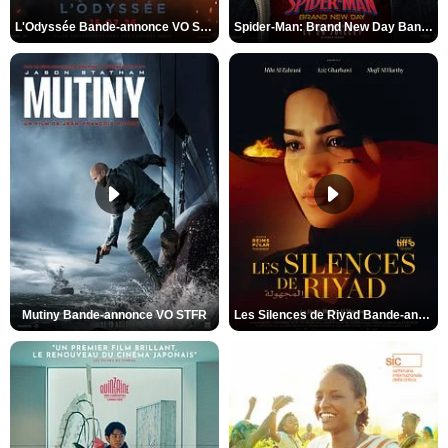
L'Odyssée Bande-annonce VO STFR
Spider-Man: Brand New Day Bande-annonce VO STFR
Mutiny Bande-annonce VO STFR
Les Silences de Riyad Bande-annonce VO STFR