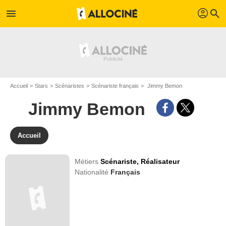
profil
menu
search
Accueil
Stars
Scénaristes
Scénariste français
Jimmy Bemon
Jimmy Bemon
Accueil
Métiers
Scénariste,
Réalisateur
Nationalité
Français