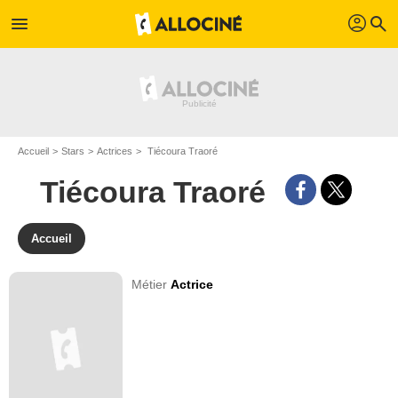
profil
menu
search
Accueil
Stars
Actrices
Tiécoura Traoré
Tiécoura Traoré
Accueil
Métier
Actrice