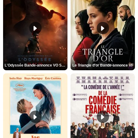
L'Odyssée Bande-annonce VO STFR
Le Triangle d'or Bande-annonce VF