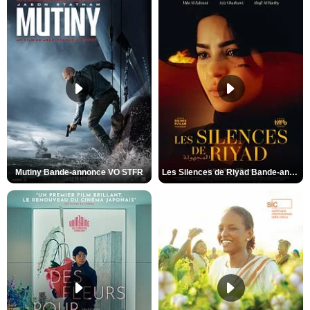
Mutiny Bande-annonce VO STFR
Les Silences de Riyad Bande-annonce VO STFR