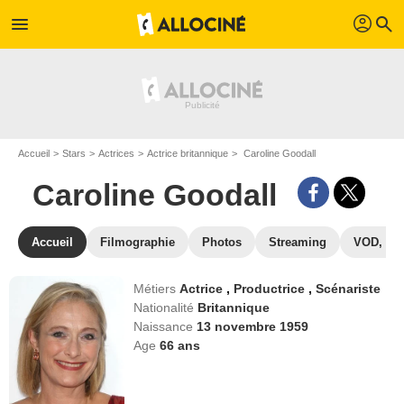
profil
menu
search
Accueil
Stars
Actrices
Actrice britannique
Caroline Goodall
Caroline Goodall
Accueil
Filmographie
Photos
Streaming
VOD, DV
Métiers
Actrice
,
Productrice
,
Scénariste
Nationalité
Britannique
Naissance
13 novembre 1959
Age
66
ans