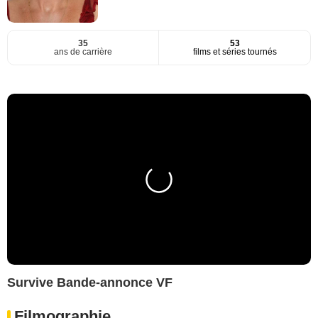
35
53
ans de carrière
films et séries tournés
Survive Bande-annonce VF
Filmographie