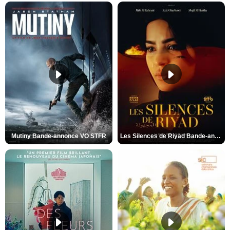
Mutiny Bande-annonce VO STFR
Les Silences de Riyad Bande-annonce VO STFR