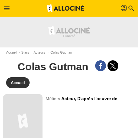
profil
menu
search
Accueil
Stars
Acteurs
Colas Gutman
Colas Gutman
Accueil
Métiers
Acteur,
D'après l'oeuvre de