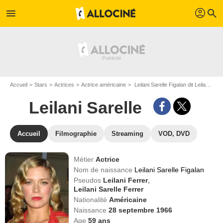
profil
menu
search
Accueil
Stars
Actrices
Actrice américaine
Leilani Sarelle Figalan dit Leilani Sarelle
Leilani Sarelle
Accueil
Filmographie
Streaming
VOD, DVD
Métier
Actrice
Nom de naissance
Leilani Sarelle Figalan
Pseudos
Leilani Ferrer
,
Leilani Sarelle Ferrer
Nationalité
Américaine
Naissance
28 septembre 1966
Age
59
ans