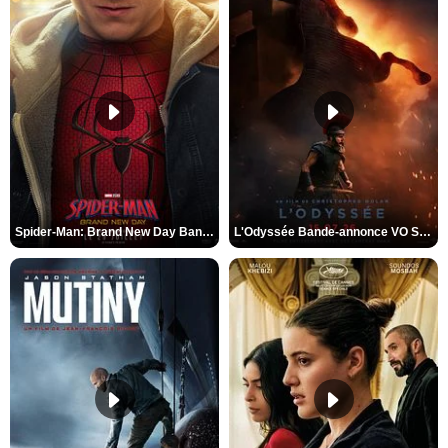
Spider-Man: Brand New Day Bande-annonce VO STFR
L'Odyssée Bande-annonce VO STFR