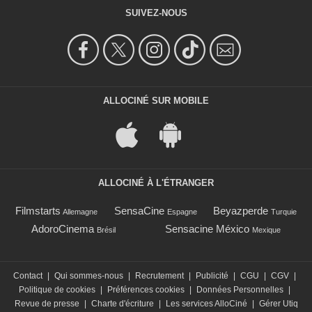
SUIVEZ-NOUS
ALLOCINÉ SUR MOBILE
ALLOCINÉ À L'ÉTRANGER
Filmstarts
SensaCine
Beyazperde
Allemagne
Espagne
Turquie
AdoroCinema
Sensacine México
Brésil
Mexique
Contact
|
Qui sommes-nous
|
Recrutement
|
Publicité
|
CGU
|
CGV
|
Politique de cookies
|
Préférences cookies
|
Données Personnelles
|
Revue de presse
|
Charte d'écriture
|
Les services AlloCiné
|
Gérer Utiq