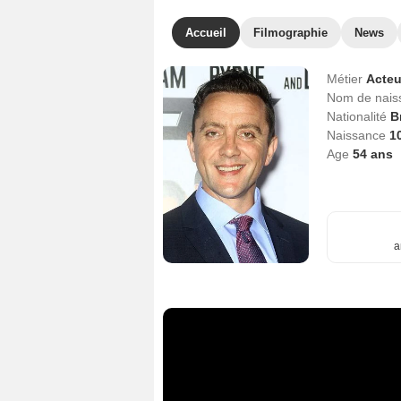
Accueil
Filmographie
News
Métier
Acteu
Nom de nai
Nationalité
B
Naissance
10
Age
54
ans
a