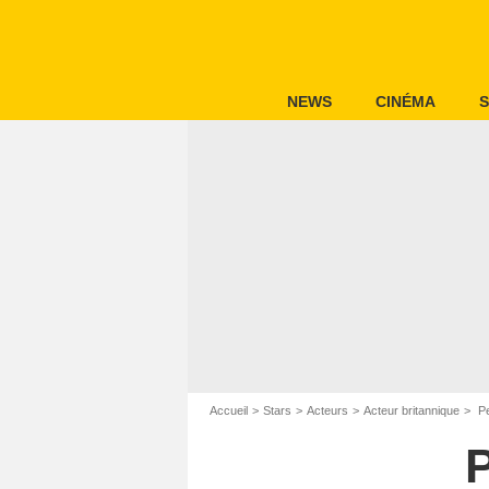
NEWS
CINÉMA
S
Accueil
Stars
Acteurs
Acteur britannique
Pe
P