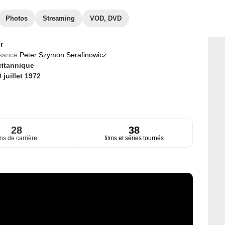
Photos
Streaming
VOD, DVD
r
ssance
Peter Szymon Serafinowicz
ritannique
 juillet 1972
28
38
ns de carrière
films et séries tournés