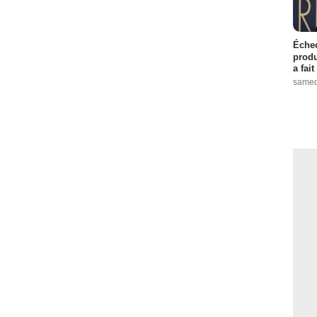
Échec
produ
a fai
samed