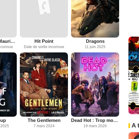
The Amazing Maurice — Waters of Life
Hit Point
Dragons
inconnue
Date de sortie inconnue
11 juin 2025
oup
The Gentlemen
Dead Hot : Trop mortel
A 
 2025
7 mars 2024
19 mars 2026