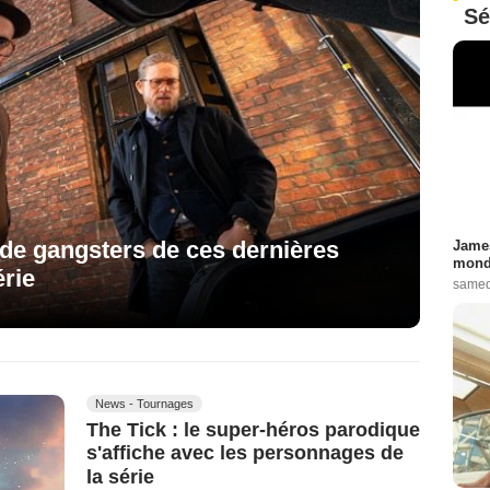
Sé
 de gangsters de ces dernières
James
monde
érie
samed
News - Tournages
The Tick : le super-héros parodique
s'affiche avec les personnages de
la série