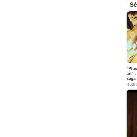
Sé
"Plus
art" :
saga 
jeudi 