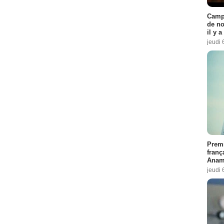
Campi
de no
il y 
jeudi 
Premi
franç
Anama
jeudi 