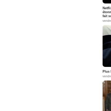
Netfl
étonn
fait 
vendr
Plus 
vendr