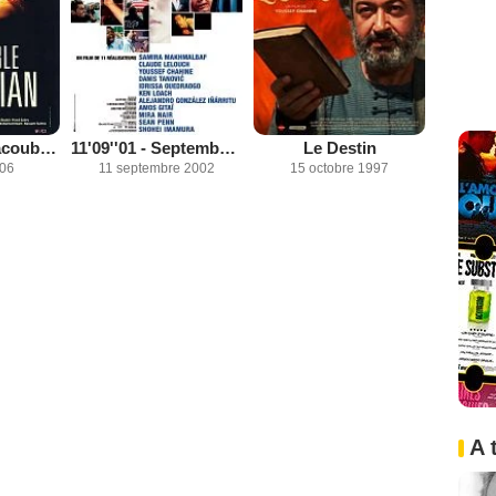
L'Immeuble Yacoubian
11'09''01 - September 11
Le Destin
006
11 septembre 2002
15 octobre 1997
A 