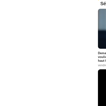
Sé
Demai
vouli
haut 
vendr