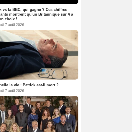
ix vs la BBC, qui gagne ? Ces chiffres
ants montrent qu'un Britannique sur 4 a
son choix !
edi 7 août 2026
belle la vie : Patrick est-il mort ?
edi 7 août 2026