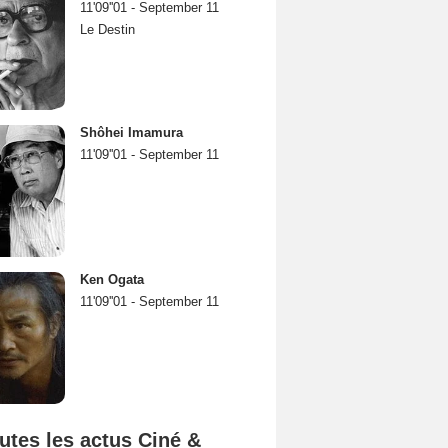
11'09''01 - September 11
Le Destin
Shôhei Imamura
11'09''01 - September 11
Ken Ogata
11'09''01 - September 11
utes les actus Ciné &