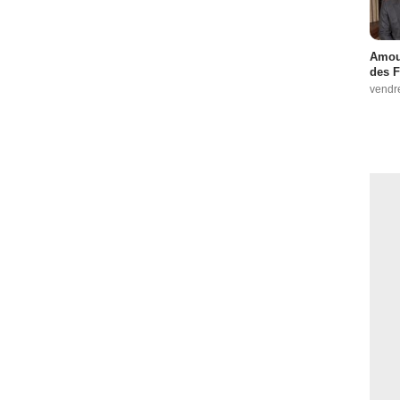
Amour
des F
vendr