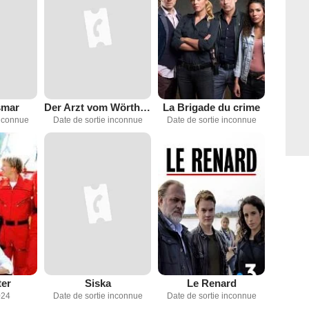
mar
Der Arzt vom Wörthersee
La Brigade du crime
inconnue
Date de sortie inconnue
Date de sortie inconnue
ter
Siska
Le Renard
024
Date de sortie inconnue
Date de sortie inconnue