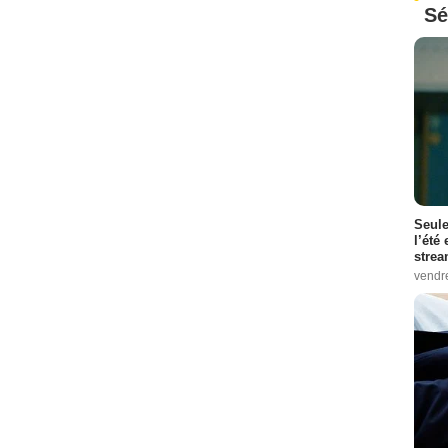
Sé
Seule
l’été
stre
vendr