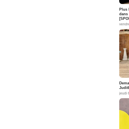
Plus 
dans 
[SPO
vendr
Demai
Judit
jeudi 