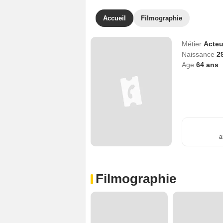
Accueil
Filmographie
Métier
Acteu
Naissance
2
Age
64
ans
a
Filmographie