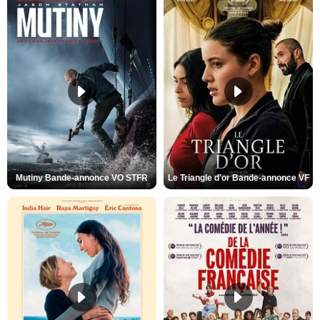
Mutiny Bande-annonce VO STFR
Le Triangle d'or Bande-annonce VF