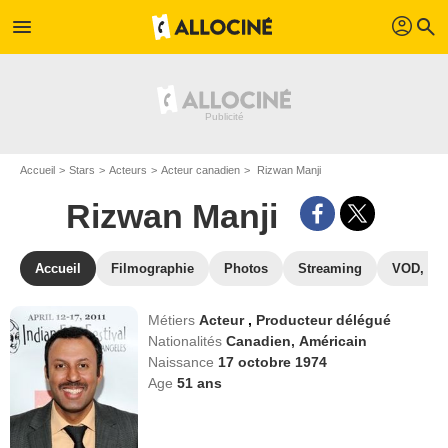
profil
menu
search
Accueil
Stars
Acteurs
Acteur canadien
Rizwan Manji
Rizwan Manji
Accueil
Filmographie
Photos
Streaming
VOD, DV
Métiers
Acteur
,
Producteur délégué
Nationalités
Canadien,
Américain
Naissance
17 octobre 1974
Age
51
ans