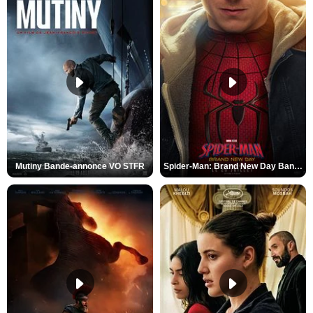
Mutiny Bande-annonce VO STFR
Spider-Man: Brand New Day Bande-annonce VO STFR