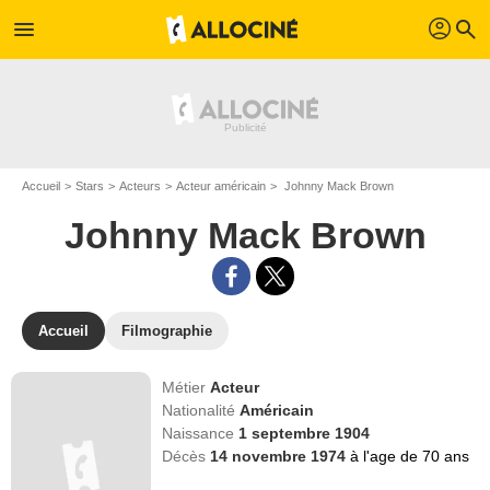
profil
menu
search
Accueil
Stars
Acteurs
Acteur américain
Johnny Mack Brown
Johnny Mack Brown
Accueil
Filmographie
Métier
Acteur
Nationalité
Américain
Naissance
1 septembre 1904
Décès
14 novembre 1974
à l'age de 70 ans