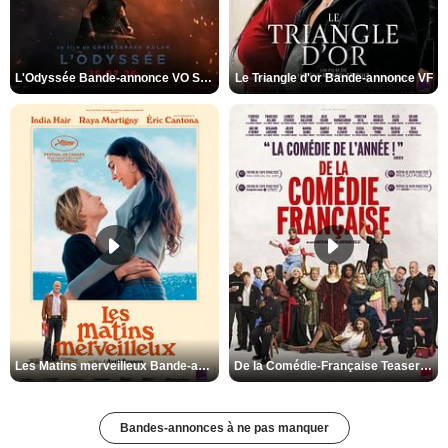
L'Odyssée Bande-annonce VO STFR
Le Triangle d'or Bande-annonce VF
Les Matins merveilleux Bande-annonce VF
De la Comédie-Française Teaser VF
Bandes-annonces à ne pas manquer