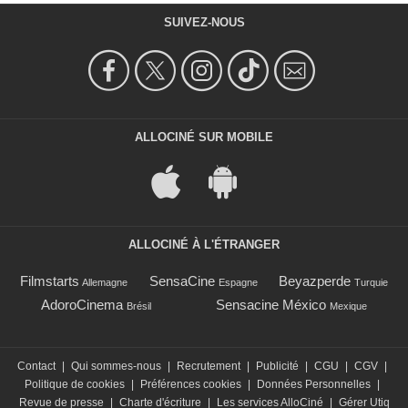
SUIVEZ-NOUS
ALLOCINÉ SUR MOBILE
ALLOCINÉ À L'ÉTRANGER
Filmstarts
SensaCine
Beyazperde
Allemagne
Espagne
Turquie
AdoroCinema
Sensacine México
Brésil
Mexique
Contact
|
Qui sommes-nous
|
Recrutement
|
Publicité
|
CGU
|
CGV
|
Politique de cookies
|
Préférences cookies
|
Données Personnelles
|
Revue de presse
|
Charte d'écriture
|
Les services AlloCiné
|
Gérer Utiq