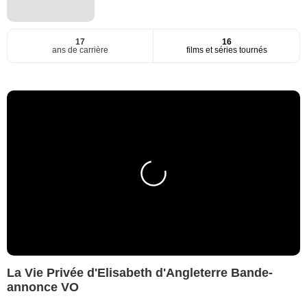
17
16
ans de carrière
films et séries tournés
La Vie Privée d'Elisabeth d'Angleterre Bande-
annonce VO