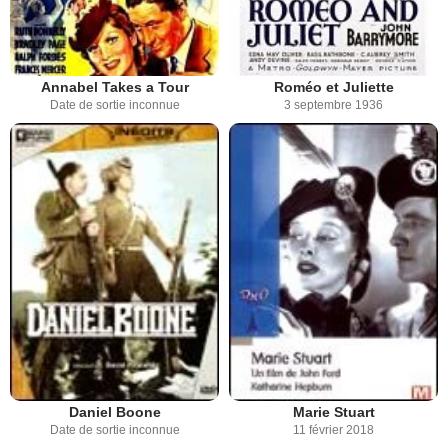
Annabel Takes a Tour
Roméo et Juliette
Date de sortie inconnue
3 septembre 1936
Daniel Boone
Marie Stuart
Date de sortie inconnue
11 février 2018