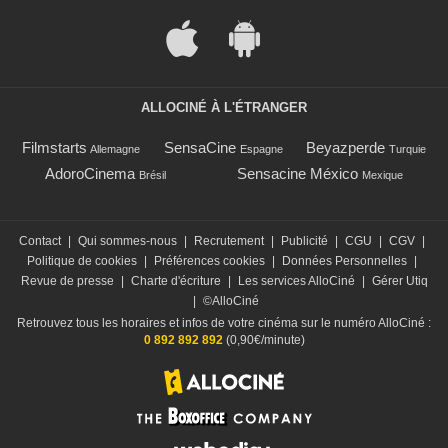
ALLOCINÉ À L'ÉTRANGER
Filmstarts
SensaCine
Beyazperde
Allemagne
Espagne
Turquie
AdoroCinema
Sensacine México
Brésil
Mexique
Contact
|
Qui sommes-nous
|
Recrutement
|
Publicité
|
CGU
|
CGV
|
Politique de cookies
|
Préférences cookies
|
Données Personnelles
|
Revue de presse
|
Charte d'écriture
|
Les services AlloCiné
|
Gérer Utiq
|
©AlloCiné
Retrouvez tous les horaires et infos de votre cinéma sur le numéro AlloCiné :
0 892 892 892
(0,90€/minute)