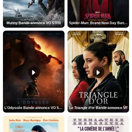
Mutiny Bande-annonce VO STFR
Spider-Man: Brand New Day Bande-annonce VO STFR
L'Odyssée Bande-annonce VO STFR
Le Triangle d'or Bande-annonce VF