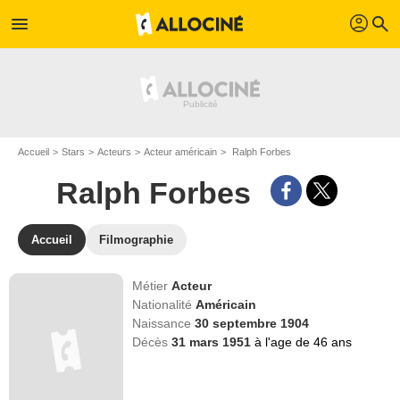
profil
menu
search
Accueil
Stars
Acteurs
Acteur américain
Ralph Forbes
Ralph Forbes
Accueil
Filmographie
Métier
Acteur
Nationalité
Américain
Naissance
30 septembre 1904
Décès
31 mars 1951
à l'age de 46 ans