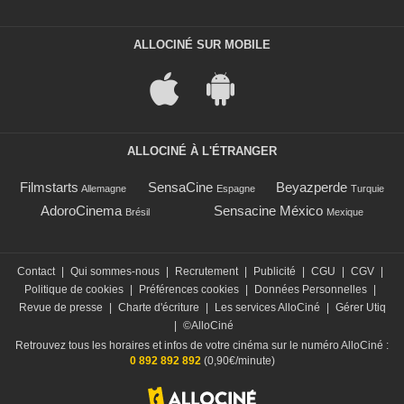
ALLOCINÉ SUR MOBILE
ALLOCINÉ À L'ÉTRANGER
Filmstarts
SensaCine
Beyazperde
Allemagne
Espagne
Turquie
AdoroCinema
Sensacine México
Brésil
Mexique
Contact
|
Qui sommes-nous
|
Recrutement
|
Publicité
|
CGU
|
CGV
|
Politique de cookies
|
Préférences cookies
|
Données Personnelles
|
Revue de presse
|
Charte d'écriture
|
Les services AlloCiné
|
Gérer Utiq
|
©AlloCiné
Retrouvez tous les horaires et infos de votre cinéma sur le numéro AlloCiné :
0 892 892 892
(0,90€/minute)