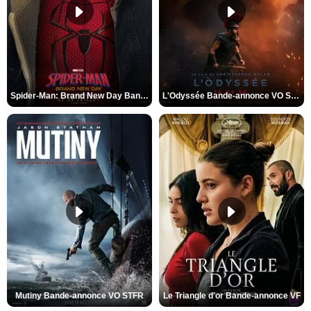
Spider-Man: Brand New Day Bande-annonce VO STFR
L'Odyssée Bande-annonce VO STFR
Mutiny Bande-annonce VO STFR
Le Triangle d'or Bande-annonce VF