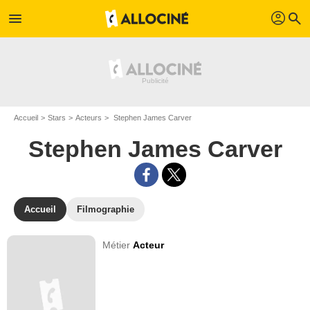
profil
menu
search
Accueil
Stars
Acteurs
Stephen James Carver
Stephen James Carver
Accueil
Filmographie
Métier
Acteur