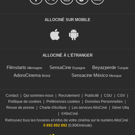
ALLOCINÉ SUR MOBILE
ALLOCINÉ À L'ÉTRANGER
Filmstarts
SensaCine
Beyazperde
Allemagne
Espagne
Turquie
AdoroCinema
Sensacine México
Brésil
Mexique
Contact
|
Qui sommes-nous
|
Recrutement
|
Publicité
|
CGU
|
CGV
|
Politique de cookies
|
Préférences cookies
|
Données Personnelles
|
Revue de presse
|
Charte d'écriture
|
Les services AlloCiné
|
Gérer Utiq
|
©AlloCiné
Retrouvez tous les horaires et infos de votre cinéma sur le numéro AlloCiné :
0 892 892 892
(0,90€/minute)