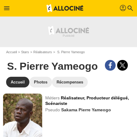
profil
menu
search
Accueil
Stars
Réalisateurs
S. Pierre Yameogo
S. Pierre Yameogo
Accueil
Photos
Récompenses
Métiers
Réalisateur,
Producteur délégué,
Scénariste
Pseudo
Sakama Pierre Yameogo