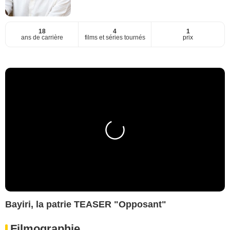
18
4
1
ans de carrière
films et séries tournés
prix
Bayiri, la patrie TEASER "Opposant"
Filmographie