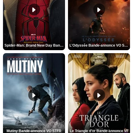
Spider-Man: Brand New Day Bande-annonce VO STFR
L'Odyssée Bande-annonce VO STFR
Mutiny Bande-annonce VO STFR
Le Triangle d'or Bande-annonce VF