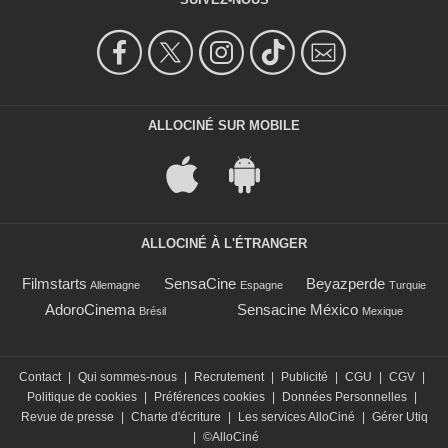
ALLOCINÉ SUR MOBILE
ALLOCINÉ À L'ÉTRANGER
Filmstarts
SensaCine
Beyazperde
Allemagne
Espagne
Turquie
AdoroCinema
Sensacine México
Brésil
Mexique
Contact
|
Qui sommes-nous
|
Recrutement
|
Publicité
|
CGU
|
CGV
|
Politique de cookies
|
Préférences cookies
|
Données Personnelles
|
Revue de presse
|
Charte d'écriture
|
Les services AlloCiné
|
Gérer Utiq
|
©AlloCiné