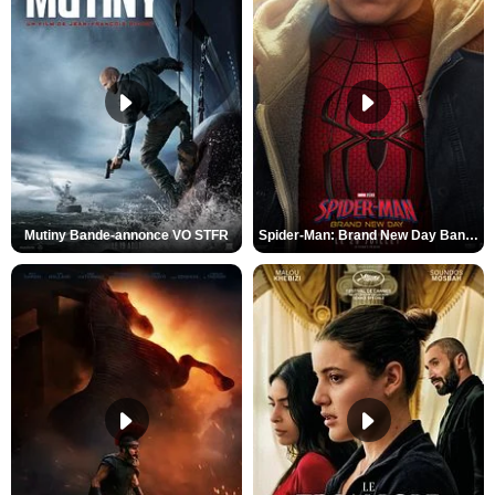
Mutiny Bande-annonce VO STFR
Spider-Man: Brand New Day Bande-annonce VO STFR