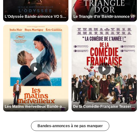
L'Odyssée Bande-annonce VO STFR
Le Triangle d'or Bande-annonce VF
Les Matins merveilleux Bande-annonce VF
De la Comédie-Française Teaser VF
Bandes-annonces à ne pas manquer