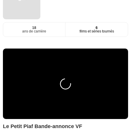
18
6
ans de carrière
films et séries tournés
Le Petit Piaf Bande-annonce VF