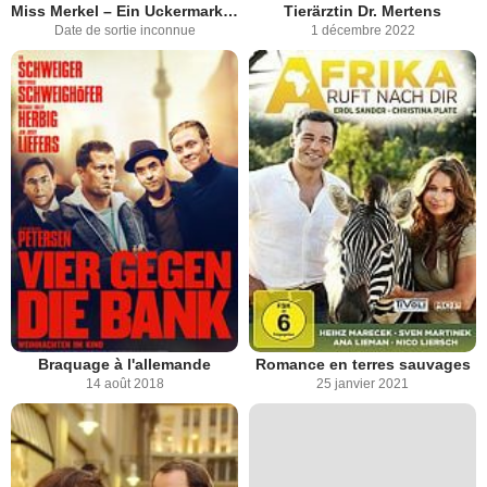
Miss Merkel – Ein Uckermark-Krimi: Mord auf dem Friedhof
Tierärztin Dr. Mertens
Date de sortie inconnue
1 décembre 2022
Braquage à l'allemande
Romance en terres sauvages
14 août 2018
25 janvier 2021