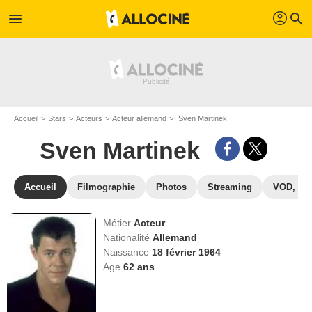
profil
menu
search
Accueil
Stars
Acteurs
Acteur allemand
Sven Martinek
Sven Martinek
Accueil
Filmographie
Photos
Streaming
VOD, DV
Métier
Acteur
Nationalité
Allemand
Naissance
18 février 1964
Age
62
ans