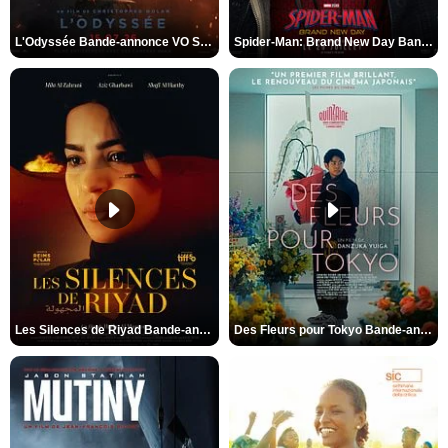
L'Odyssée Bande-annonce VO STFR
Spider-Man: Brand New Day Bande-annonce VO STFR
Les Silences de Riyad Bande-annonce VO STFR
Des Fleurs pour Tokyo Bande-annonce VO STFR