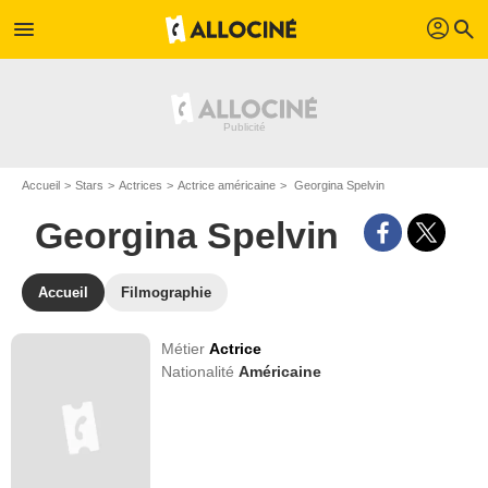
profil
menu
search
Accueil
Stars
Actrices
Actrice américaine
Georgina Spelvin
Georgina Spelvin
Accueil
Filmographie
Métier
Actrice
Nationalité
Américaine