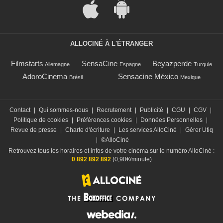
ALLOCINÉ À L'ÉTRANGER
Filmstarts
SensaCine
Beyazperde
Allemagne
Espagne
Turquie
AdoroCinema
Sensacine México
Brésil
Mexique
Contact
|
Qui sommes-nous
|
Recrutement
|
Publicité
|
CGU
|
CGV
|
Politique de cookies
|
Préférences cookies
|
Données Personnelles
|
Revue de presse
|
Charte d'écriture
|
Les services AlloCiné
|
Gérer Utiq
|
©AlloCiné
Retrouvez tous les horaires et infos de votre cinéma sur le numéro AlloCiné :
0 892 892 892
(0,90€/minute)