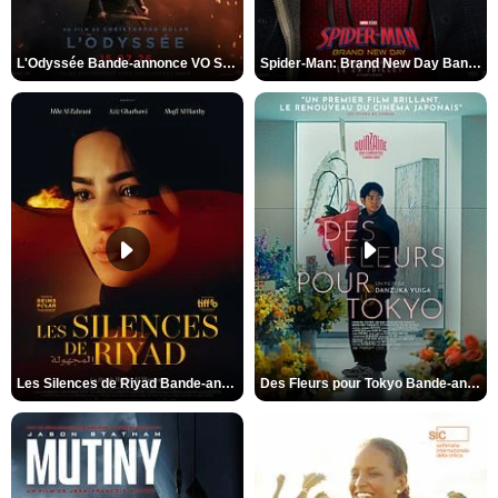
L'Odyssée Bande-annonce VO STFR
Spider-Man: Brand New Day Bande-annonce VO STFR
Les Silences de Riyad Bande-annonce VO STFR
Des Fleurs pour Tokyo Bande-annonce VO STFR