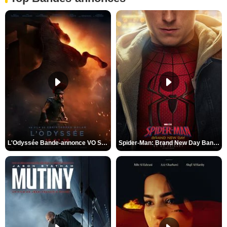
L'Odyssée Bande-annonce VO STFR
Spider-Man: Brand New Day Bande-annonce VO STFR