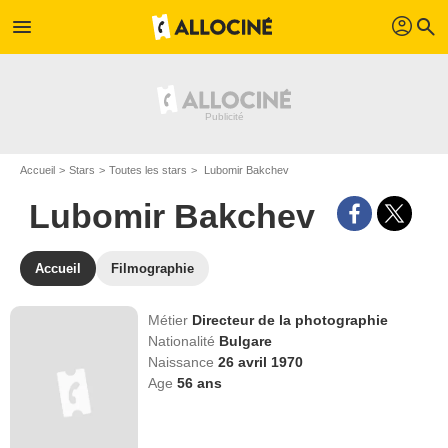
profil
menu
search
Accueil
Stars
Toutes les stars
Lubomir Bakchev
Lubomir Bakchev
Accueil
Filmographie
Métier
Directeur de la photographie
Nationalité
Bulgare
Naissance
26 avril 1970
Age
56
ans