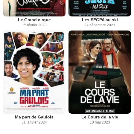
Le Grand cirque
Les SEGPA au ski
15 février 2023
27 décembre 2023
Ma part de Gaulois
Le Cours de la vie
31 janvier 2024
10 mai 2023