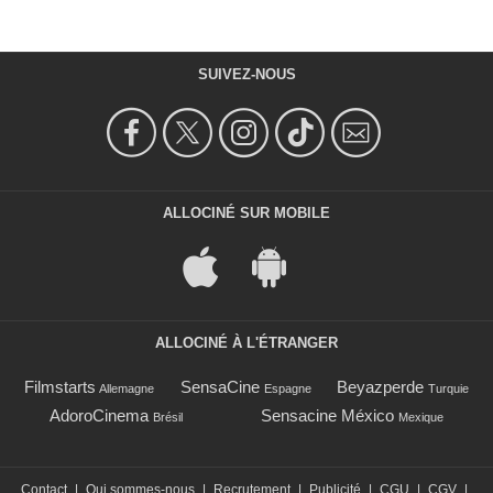
SUIVEZ-NOUS
ALLOCINÉ SUR MOBILE
ALLOCINÉ À L'ÉTRANGER
Filmstarts
SensaCine
Beyazperde
Allemagne
Espagne
Turquie
AdoroCinema
Sensacine México
Brésil
Mexique
Contact
|
Qui sommes-nous
|
Recrutement
|
Publicité
|
CGU
|
CGV
|