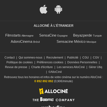
ALLOCINÉ À L'ÉTRANGER
Filmstarts
SensaCine
Beyazperde
Allemagne
Espagne
Turquie
AdoroCinema
Sensacine México
Brésil
Mexique
Contact
|
Qui sommes-nous
|
Recrutement
|
Publicité
|
CGU
|
CGV
|
Politique de cookies
|
Préférences cookies
|
Données Personnelles
|
Revue de presse
|
Charte d'écriture
|
Les services AlloCiné
|
Gérer Utiq
|
©AlloCiné
Retrouvez tous les horaires et infos de votre cinéma sur le numéro AlloCiné :
0 892 892 892
(0,90€/minute)