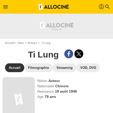
profil
menu
search
Accueil
Stars
Acteurs
Ti Lung
Ti Lung
Accueil
Filmographie
Streaming
VOD, DVD
Métier
Acteur
Nationalité
Chinois
Naissance
19 août 1946
Age
79
ans