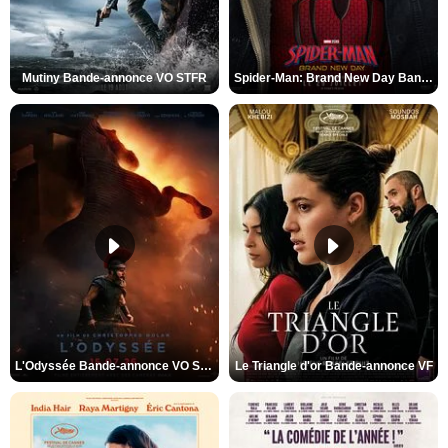
Mutiny Bande-annonce VO STFR
Spider-Man: Brand New Day Bande-annonce VO STFR
L'Odyssée Bande-annonce VO STFR
Le Triangle d'or Bande-annonce VF