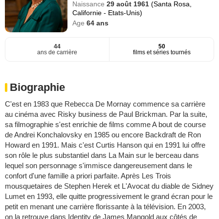
Naissance
29 août 1961
(Santa Rosa,
Californie - Etats-Unis)
Age
64
ans
44
50
ans de carrière
films et séries tournés
Biographie
C'est en 1983 que Rebecca De Mornay commence sa carrière
au cinéma avec Risky business de Paul Brickman. Par la suite,
sa filmographie s'est enrichie de films comme A bout de course
de Andrei Konchalovsky en 1985 ou encore Backdraft de Ron
Howard en 1991. Mais c'est Curtis Hanson qui en 1991 lui offre
son rôle le plus substantiel dans La Main sur le berceau dans
lequel son personnage s'immisce dangereusement dans le
confort d'une famille a priori parfaite. Après Les Trois
mousquetaires de Stephen Herek et L'Avocat du diable de Sidney
Lumet en 1993, elle quitte progressivement le grand écran pour le
petit en menant une carrière florissante à la télévision. En 2003,
on la retrouve dans Identity de James Mangold aux côtés de