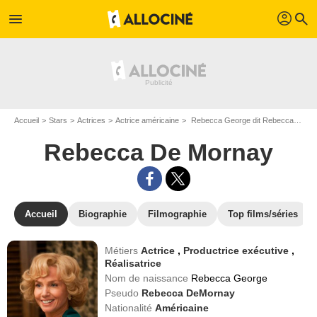
profil
menu
search
Accueil
Stars
Actrices
Actrice américaine
Rebecca George dit Rebecca De Mornay
Rebecca De Mornay
Accueil
Biographie
Filmographie
Top films/séries
Métiers
Actrice
,
Productrice exécutive
,
Réalisatrice
Nom de naissance
Rebecca George
Pseudo
Rebecca DeMornay
Nationalité
Américaine