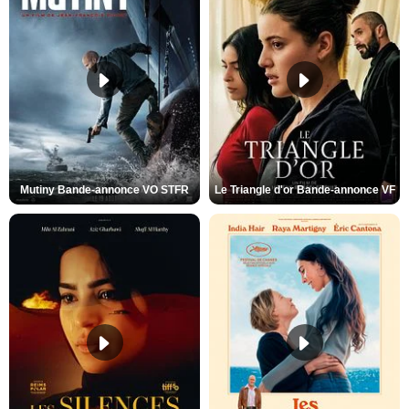
Mutiny Bande-annonce VO STFR
Le Triangle d'or Bande-annonce VF