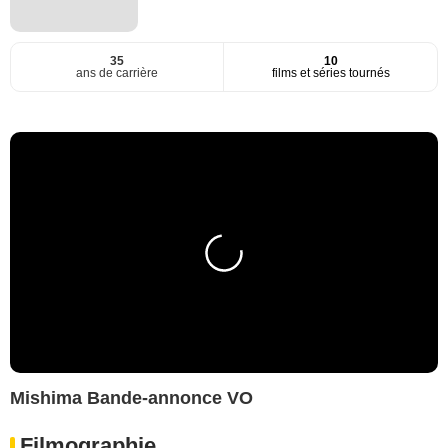
35
10
ans de carrière
films et séries tournés
Mishima Bande-annonce VO
Filmographie