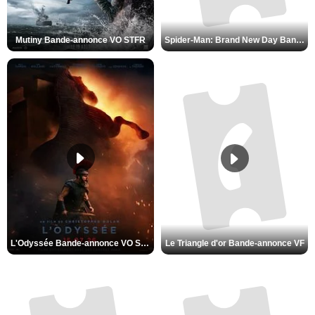
Mutiny Bande-annonce VO STFR
Spider-Man: Brand New Day Bande-annonce VO STFR
L'Odyssée Bande-annonce VO STFR
Le Triangle d'or Bande-annonce VF