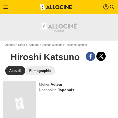
profil
menu
search
Accueil
Stars
Acteurs
Acteur japonais
Hiroshi Katsuno
Hiroshi Katsuno
Accueil
Filmographie
Métier
Acteur
Nationalité
Japonais