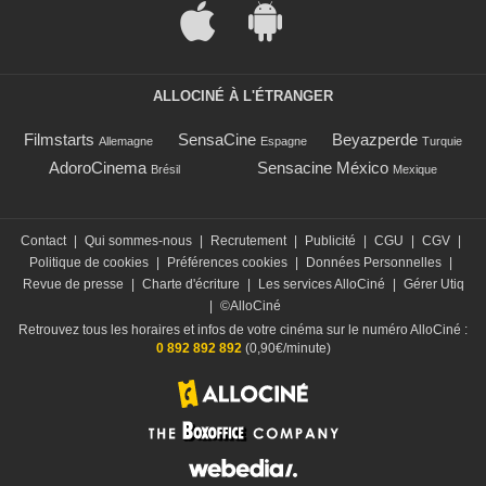
ALLOCINÉ À L'ÉTRANGER
Filmstarts
SensaCine
Beyazperde
Allemagne
Espagne
Turquie
AdoroCinema
Sensacine México
Brésil
Mexique
Contact
|
Qui sommes-nous
|
Recrutement
|
Publicité
|
CGU
|
CGV
|
Politique de cookies
|
Préférences cookies
|
Données Personnelles
|
Revue de presse
|
Charte d'écriture
|
Les services AlloCiné
|
Gérer Utiq
|
©AlloCiné
Retrouvez tous les horaires et infos de votre cinéma sur le numéro AlloCiné :
0 892 892 892
(0,90€/minute)