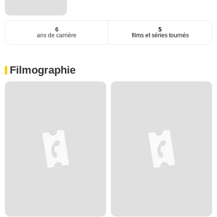
6
5
ans de carrière
films et séries tournés
Filmographie