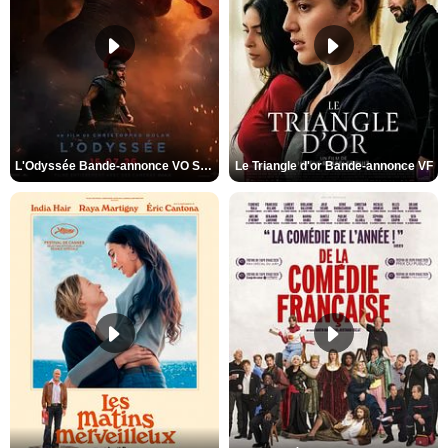
L'Odyssée Bande-annonce VO STFR
Le Triangle d'or Bande-annonce VF