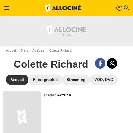
profil
menu
search
Accueil
Stars
Actrices
Colette Richard
Colette Richard
Accueil
Filmographie
Streaming
VOD, DVD
Métier
Actrice