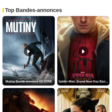
Top Bandes-annonces
Mutiny Bande-annonce VO STFR
Spider-Man: Brand New Day Bande-annonce VO STFR