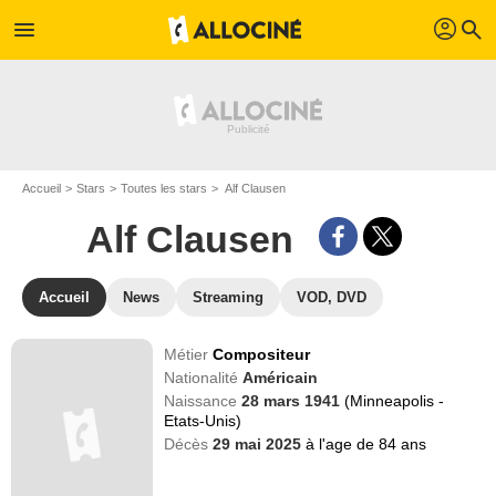
profil
menu
search
Accueil
Stars
Toutes les stars
Alf Clausen
Alf Clausen
Accueil
News
Streaming
VOD, DVD
Métier
Compositeur
Nationalité
Américain
Naissance
28 mars 1941
(Minneapolis -
Etats-Unis)
Décès
29 mai 2025
à l'age de 84 ans