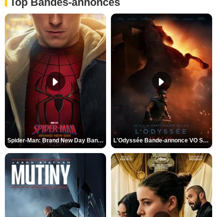
Top Bandes-annonces
Spider-Man: Brand New Day Bande-annonce VO STFR
L'Odyssée Bande-annonce VO STFR