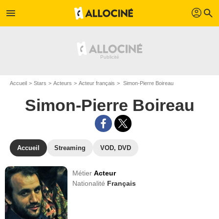
profil
menu
search
Accueil
Stars
Acteurs
Acteur français
Simon-Pierre Boireau
Simon-Pierre Boireau
Accueil
Streaming
VOD, DVD
Métier
Acteur
Nationalité
Français