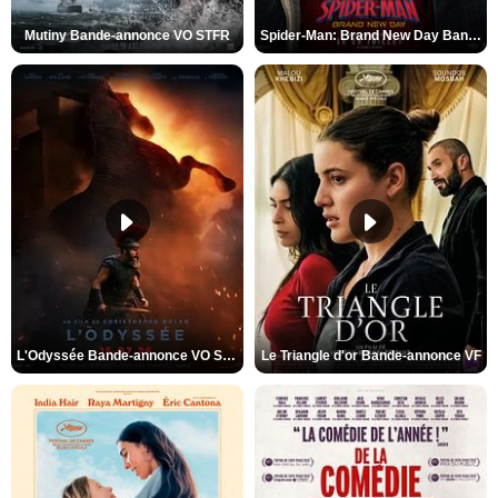
Mutiny Bande-annonce VO STFR
Spider-Man: Brand New Day Bande-annonce VO STFR
L'Odyssée Bande-annonce VO STFR
Le Triangle d'or Bande-annonce VF