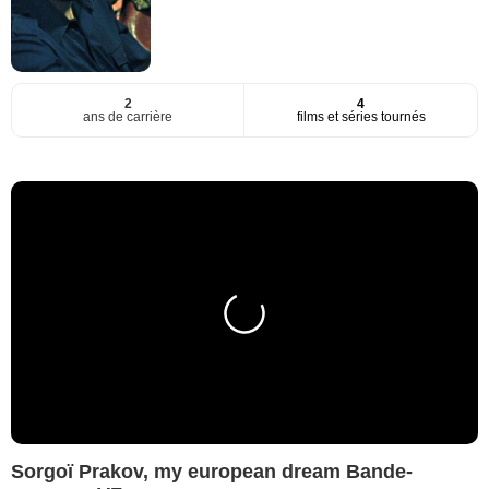
2
4
ans de carrière
films et séries tournés
Sorgoï Prakov, my european dream Bande-