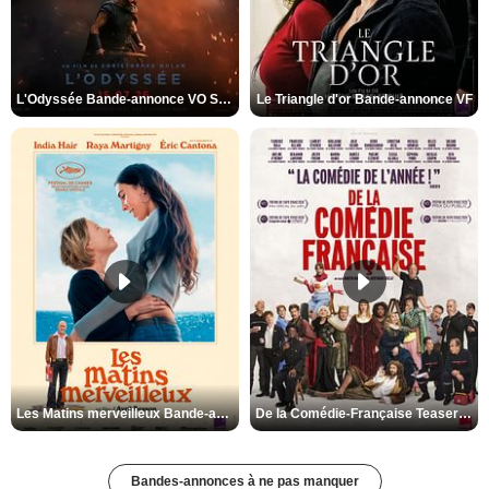
L'Odyssée Bande-annonce VO STFR
Le Triangle d'or Bande-annonce VF
Les Matins merveilleux Bande-annonce VF
De la Comédie-Française Teaser VF
Bandes-annonces à ne pas manquer