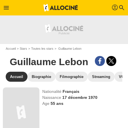
profil
menu
search
Accueil
Stars
Toutes les stars
Guillaume Lebon
Guillaume Lebon
Accueil
Biographie
Filmographie
Streaming
VOD,
Nationalité
Français
Naissance
17 décembre 1970
Age
55
ans