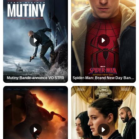
Mutiny Bande-annonce VO STFR
Spider-Man: Brand New Day Bande-annonce VO STFR