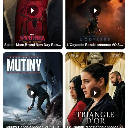
Spider-Man: Brand New Day Bande-annonce VO STFR
L'Odyssée Bande-annonce VO STFR
Mutiny Bande-annonce VO STFR
Le Triangle d'or Bande-annonce VF