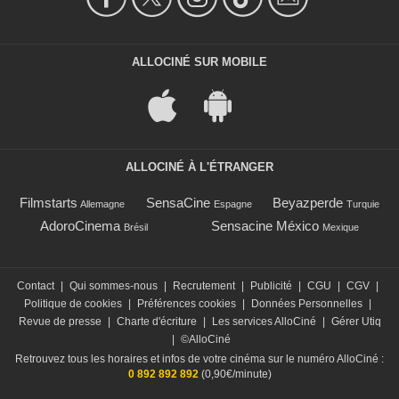
ALLOCINÉ SUR MOBILE
ALLOCINÉ À L'ÉTRANGER
Filmstarts
SensaCine
Beyazperde
Allemagne
Espagne
Turquie
AdoroCinema
Sensacine México
Brésil
Mexique
Contact
|
Qui sommes-nous
|
Recrutement
|
Publicité
|
CGU
|
CGV
|
Politique de cookies
|
Préférences cookies
|
Données Personnelles
|
Revue de presse
|
Charte d'écriture
|
Les services AlloCiné
|
Gérer Utiq
|
©AlloCiné
Retrouvez tous les horaires et infos de votre cinéma sur le numéro AlloCiné :
0 892 892 892
(0,90€/minute)