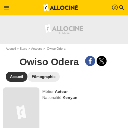
profil
menu
search
Accueil
Stars
Acteurs
Owiso Odera
Owiso Odera
Accueil
Filmographie
Métier
Acteur
Nationalité
Kenyan