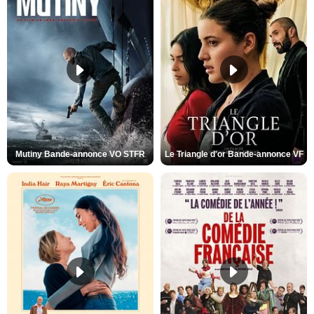
Mutiny Bande-annonce VO STFR
Le Triangle d'or Bande-annonce VF