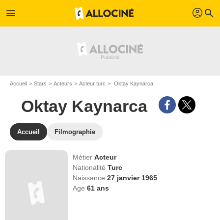
profil
menu
search
Accueil
Stars
Acteurs
Acteur turc
Oktay Kaynarca
Oktay Kaynarca
Accueil
Filmographie
Métier
Acteur
Nationalité
Turc
Naissance
27 janvier 1965
Age
61
ans