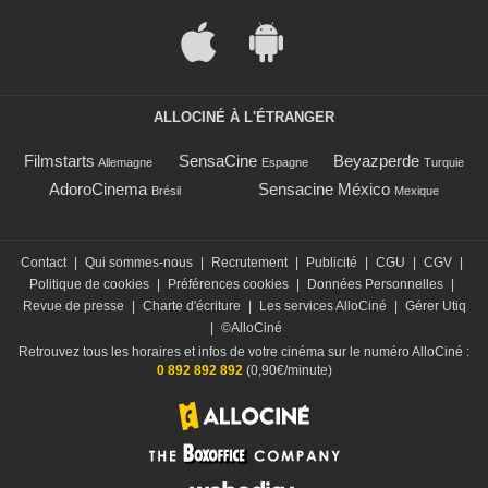
ALLOCINÉ À L'ÉTRANGER
Filmstarts
SensaCine
Beyazperde
Allemagne
Espagne
Turquie
AdoroCinema
Sensacine México
Brésil
Mexique
Contact
|
Qui sommes-nous
|
Recrutement
|
Publicité
|
CGU
|
CGV
|
Politique de cookies
|
Préférences cookies
|
Données Personnelles
|
Revue de presse
|
Charte d'écriture
|
Les services AlloCiné
|
Gérer Utiq
|
©AlloCiné
Retrouvez tous les horaires et infos de votre cinéma sur le numéro AlloCiné :
0 892 892 892
(0,90€/minute)