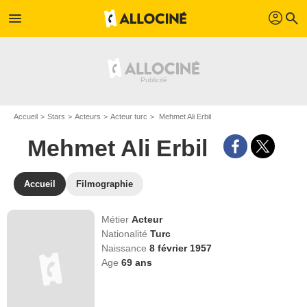
profil
menu
search
Accueil
Stars
Acteurs
Acteur turc
Mehmet Ali Erbil
Mehmet Ali Erbil
Accueil
Filmographie
Métier
Acteur
Nationalité
Turc
Naissance
8 février 1957
Age
69
ans