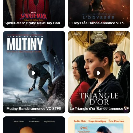
Spider-Man: Brand New Day Bande-annonce VO STFR
L'Odyssée Bande-annonce VO STFR
Mutiny Bande-annonce VO STFR
Le Triangle d'or Bande-annonce VF