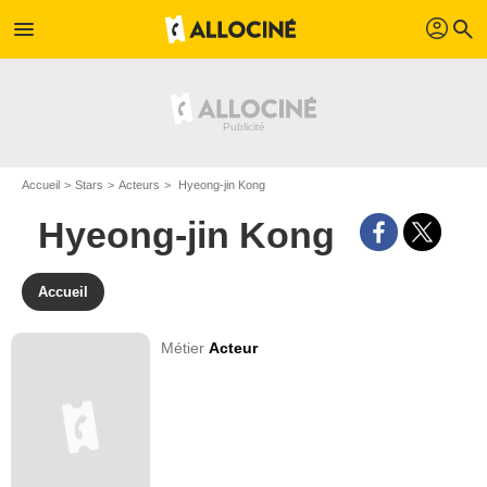
profil
menu
search
Accueil
Stars
Acteurs
Hyeong-jin Kong
Hyeong-jin Kong
Accueil
Métier
Acteur