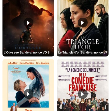
L'Odyssée Bande-annonce VO STFR
Le Triangle d'or Bande-annonce VF