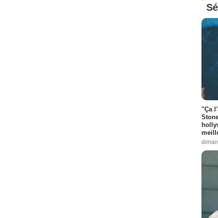
Sé
"Ça l
Stone
holly
meill
diman