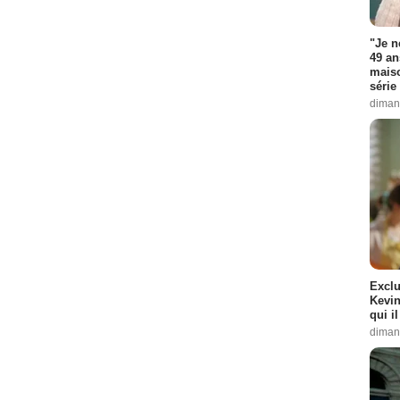
"Je n
49 an
maiso
série 
diman
Exclu
Kevin
qui i
diman