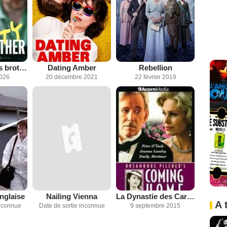
Christy and his brother
Dating Amber
Rebellion
2026
20 décembre 2021
22 février 2019
anglaise
Nailing Vienna
La Dynastie des Carey-Lewis
A 
inconnue
Date de sortie inconnue
9 septembre 2015