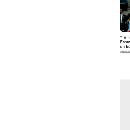
"Tu n
Eastw
un be
diman