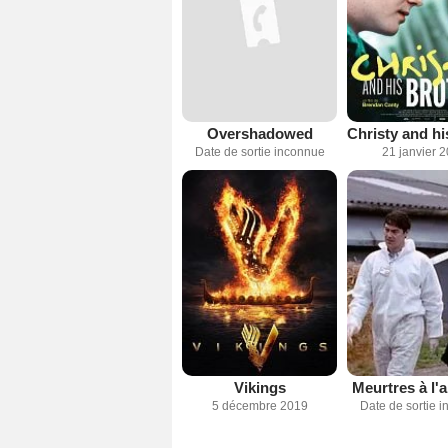
Overshadowed
Date de sortie inconnue
21 janvier 
Vikings
Meurtres à l'
5 décembre 2019
Date de sortie 