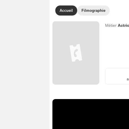
Accueil
Filmographie
Métier
Actri
a