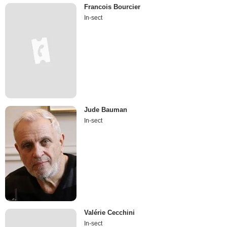
Francois Bourcier
In-sect
Jude Bauman
In-sect
Valérie Cecchini
In-sect