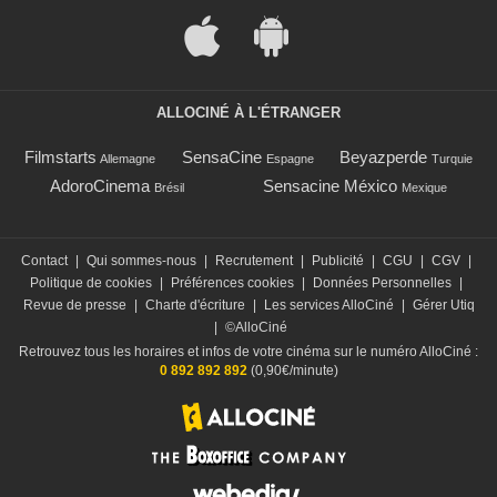
ALLOCINÉ À L'ÉTRANGER
Filmstarts
SensaCine
Beyazperde
Allemagne
Espagne
Turquie
AdoroCinema
Sensacine México
Brésil
Mexique
Contact
|
Qui sommes-nous
|
Recrutement
|
Publicité
|
CGU
|
CGV
|
Politique de cookies
|
Préférences cookies
|
Données Personnelles
|
Revue de presse
|
Charte d'écriture
|
Les services AlloCiné
|
Gérer Utiq
|
©AlloCiné
Retrouvez tous les horaires et infos de votre cinéma sur le numéro AlloCiné :
0 892 892 892
(0,90€/minute)