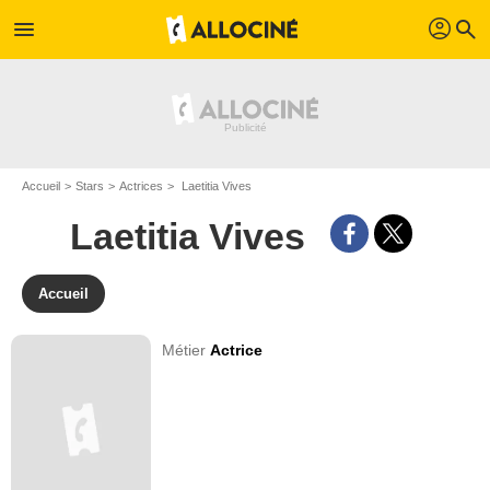
profil
menu
search
Accueil
Stars
Actrices
Laetitia Vives
Laetitia Vives
Accueil
Métier
Actrice