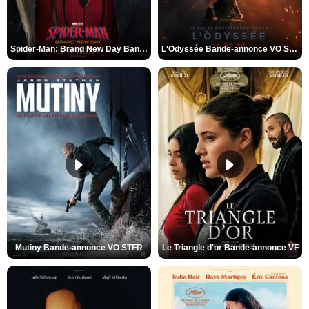
Spider-Man: Brand New Day Bande-annonce VO STFR
L'Odyssée Bande-annonce VO STFR
Mutiny Bande-annonce VO STFR
Le Triangle d'or Bande-annonce VF