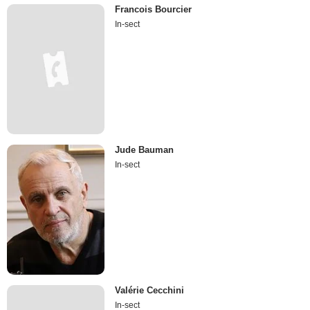
Francois Bourcier
In-sect
Jude Bauman
In-sect
Valérie Cecchini
In-sect