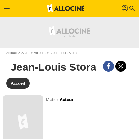
profil
menu
search
Accueil
Stars
Acteurs
Jean-Louis Stora
Jean-Louis Stora
Accueil
Métier
Acteur