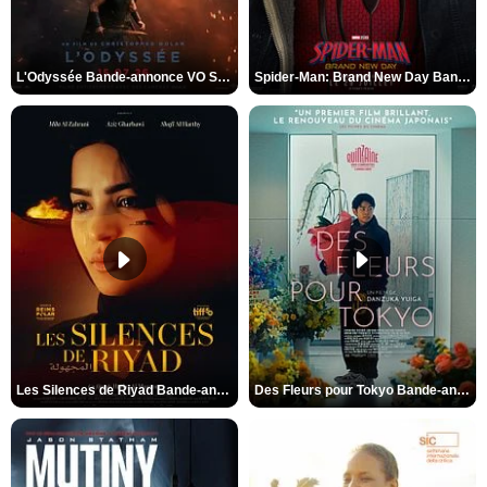
L'Odyssée Bande-annonce VO STFR
Spider-Man: Brand New Day Bande-annonce VO STFR
Les Silences de Riyad Bande-annonce VO STFR
Des Fleurs pour Tokyo Bande-annonce VO STFR