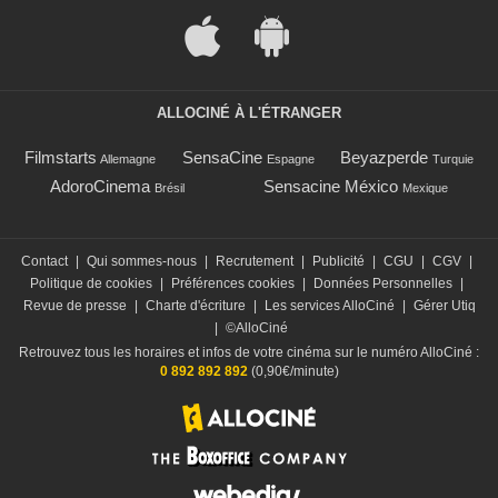
ALLOCINÉ À L'ÉTRANGER
Filmstarts
SensaCine
Beyazperde
Allemagne
Espagne
Turquie
AdoroCinema
Sensacine México
Brésil
Mexique
Contact
|
Qui sommes-nous
|
Recrutement
|
Publicité
|
CGU
|
CGV
|
Politique de cookies
|
Préférences cookies
|
Données Personnelles
|
Revue de presse
|
Charte d'écriture
|
Les services AlloCiné
|
Gérer Utiq
|
©AlloCiné
Retrouvez tous les horaires et infos de votre cinéma sur le numéro AlloCiné :
0 892 892 892
(0,90€/minute)