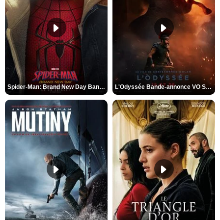
Spider-Man: Brand New Day Bande-annonce VO STFR
L'Odyssée Bande-annonce VO STFR