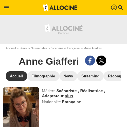
profil
menu
search
Accueil
Stars
Scénaristes
Scénariste française
Anne Giafferi
Anne Giafferi
Accueil
Filmographie
News
Streaming
Récompen
Métiers
Scénariste
,
Réalisatrice
,
Adaptateur
plus
Nationalité
Française