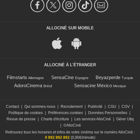
ALLOCINÉ SUR MOBILE
ALLOCINÉ À L'ÉTRANGER
Filmstarts
SensaCine
Beyazperde
Allemagne
Espagne
Turquie
AdoroCinema
Sensacine México
Brésil
Mexique
Contact
|
Qui sommes-nous
|
Recrutement
|
Publicité
|
CGU
|
CGV
|
Politique de cookies
|
Préférences cookies
|
Données Personnelles
|
Revue de presse
|
Charte d'écriture
|
Les services AlloCiné
|
Gérer Utiq
|
©AlloCiné
Retrouvez tous les horaires et infos de votre cinéma sur le numéro AlloCiné :
0 892 892 892
(0,90€/minute)