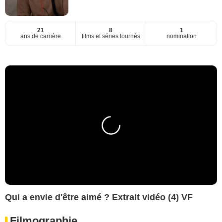
21
8
1
ans de carrière
films et séries tournés
nomination
Qui a envie d'être aimé ? Extrait vidéo (4) VF
Filmographie