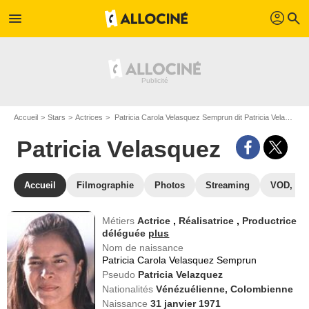
profil
menu
search
Accueil
Stars
Actrices
Patricia Carola Velasquez Semprun dit Patricia Velasquez
Patricia Velasquez
Accueil
Filmographie
Photos
Streaming
VOD, DV
Métiers
Actrice
,
Réalisatrice
,
Productrice
déléguée
plus
Nom de naissance
Patricia Carola Velasquez Semprun
Pseudo
Patricia Velazquez
Nationalités
Vénézuélienne,
Colombienne
Naissance
31 janvier 1971