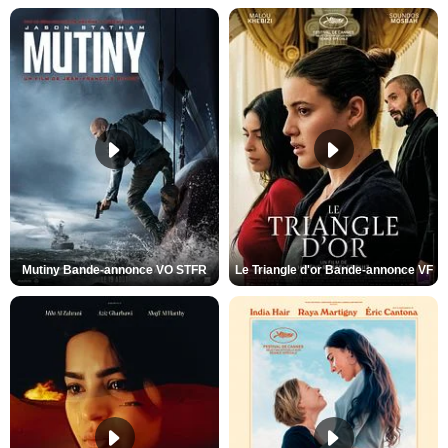
Mutiny Bande-annonce VO STFR
Le Triangle d'or Bande-annonce VF