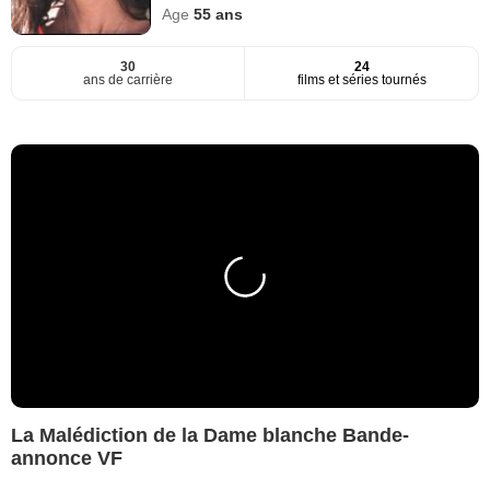
Age
55
ans
30
24
ans de carrière
films et séries tournés
La Malédiction de la Dame blanche Bande-
annonce VF