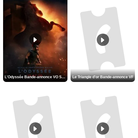
L'Odyssée Bande-annonce VO STFR
Le Triangle d'or Bande-annonce VF