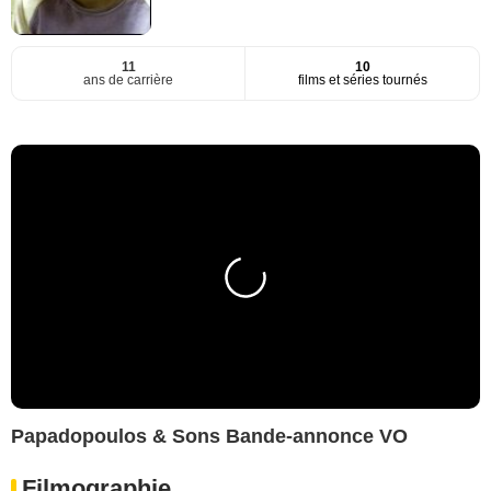
11
10
ans de carrière
films et séries tournés
Papadopoulos & Sons Bande-annonce VO
Filmographie