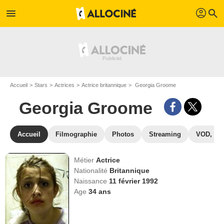
profil
menu
search
Accueil
Stars
Actrices
Actrice britannique
Georgia Groome
Georgia Groome
Accueil
Filmographie
Photos
Streaming
VOD, DV
Métier
Actrice
Nationalité
Britannique
Naissance
11 février 1992
Age
34
ans