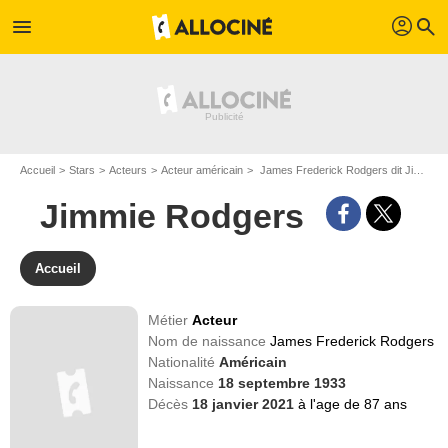
profil
menu
search
Accueil
Stars
Acteurs
Acteur américain
James Frederick Rodgers dit Jimmie Rodgers
Jimmie Rodgers
Accueil
Métier
Acteur
Nom de naissance
James Frederick Rodgers
Nationalité
Américain
Naissance
18 septembre 1933
Décès
18 janvier 2021
à l'age de 87 ans