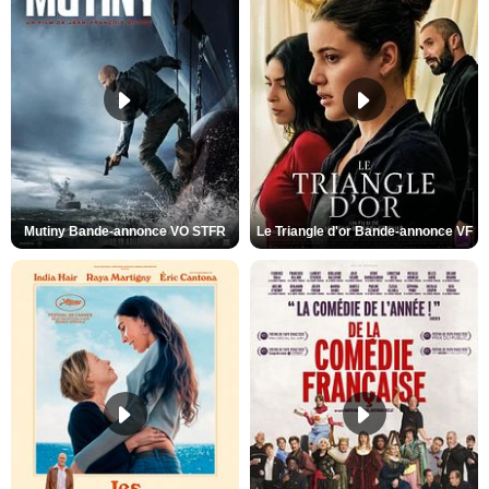
Mutiny Bande-annonce VO STFR
Le Triangle d'or Bande-annonce VF