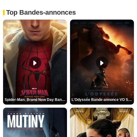
Top Bandes-annonces
Spider-Man: Brand New Day Bande-annonce VO STFR
L'Odyssée Bande-annonce VO STFR