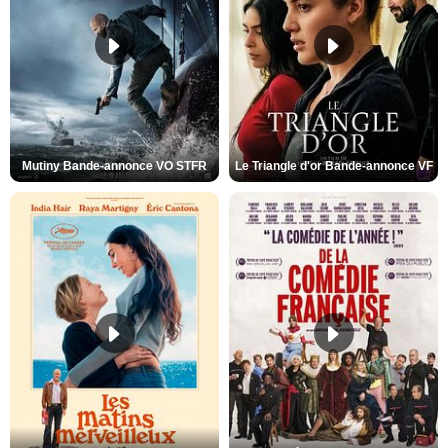
Mutiny Bande-annonce VO STFR
Le Triangle d'or Bande-annonce VF