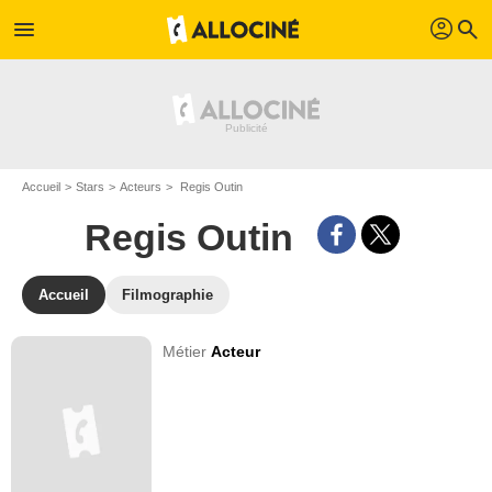
profil
menu
search
Accueil
Stars
Acteurs
Regis Outin
Regis Outin
Accueil
Filmographie
Métier
Acteur