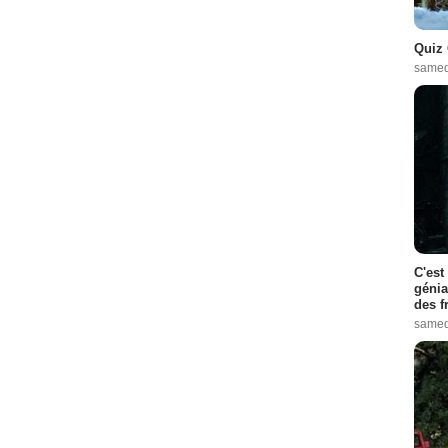
Quiz 
samed
C'est
génia
des f
samed