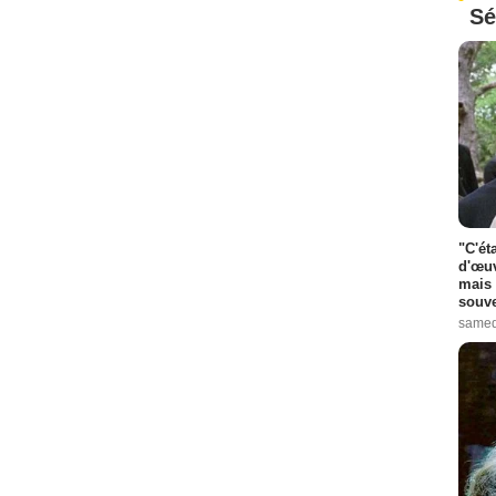
Sé
"C'ét
d'œuv
mais 
souve
samed