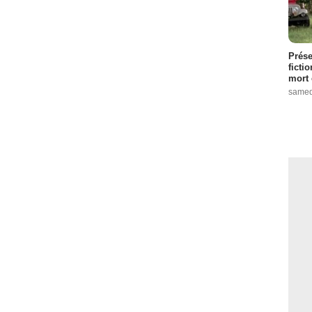
Prése
ficti
mort 
samed