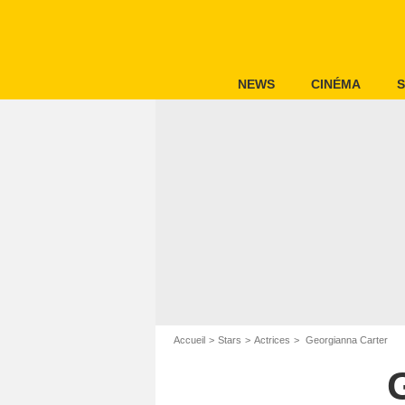
NEWS
CINÉMA
S
Accueil
Stars
Actrices
Georgianna Carter