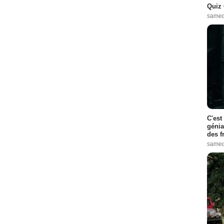
Quiz 
samed
C'est
génia
des f
samed