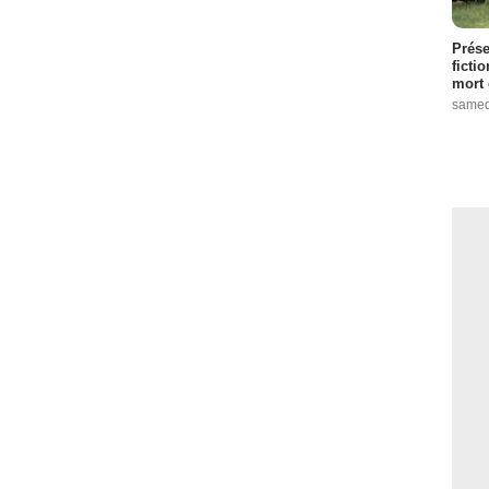
Prése
ficti
mort 
samed