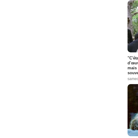
"C'ét
d'œuv
mais 
souve
samed