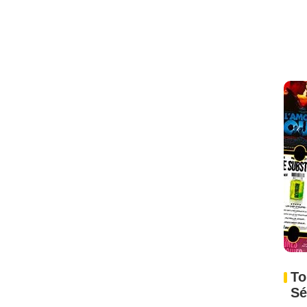
To
Sé