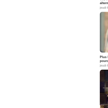
altern
jeudi 
Plus 
pourq
jeudi 