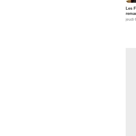
Les F
remar
jeudi 