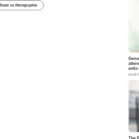
Toute sa filmographie
Demai
attei
enfin
jeudi 
The R