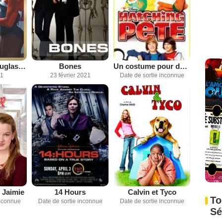
The Gabby Douglas Story
Bones
Un costume pour deux
21
23 février 2021
Date de sortie inconnue
 Jaimie
14 Hours
Calvin et Tyco
To
inconnue
Date de sortie inconnue
Date de sortie inconnue
Sé