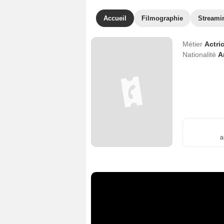
Accueil
Filmographie
Streami
Métier
Actri
Nationalité
A
a