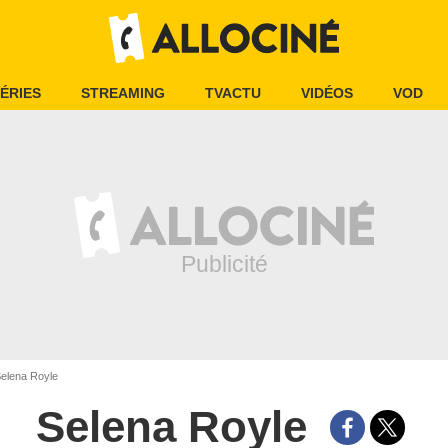
ÉRIES
STREAMING
TVACTU
VIDÉOS
VOD
elena Royle
Selena Royle