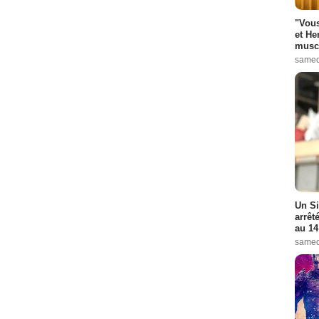
"Vous
et He
muscl
samed
Un Si
arrêt
au 14
samed