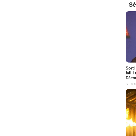
Sé
Sorti
failli
Décou
samed