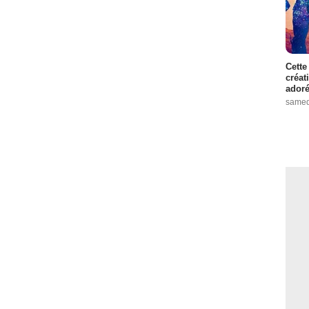
Cette
créat
adoré
samed