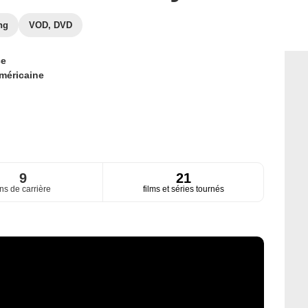
ng
VOD, DVD
ce
méricaine
9
21
ns de carrière
films et séries tournés