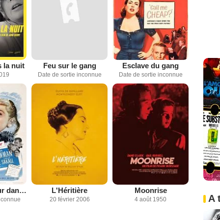
la nuit
Feu sur le gang
Esclave du gang
2019
Date de sortie inconnue
Date de sortie inconnue
Il y a de l'amour dans l'air
L'Héritière
Moonrise
A 
inconnue
20 février 2006
4 août 1950